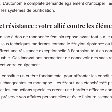
. L'autonomie complète demande également d'anticiper l'e
 les systèmes de purification.
t résistance : votre allié contre les élém
un sac à dos de randonnée féminin repose avant tout sur le
tissus techniques modernes comme le **nylon ripstop** ou l
ffrent une résistance exceptionnelle à l'abrasion tout en co
uable. Ces innovations permettent de concevoir des sacs r
ment votre équipement.
 constitue un critère fondamental pour affronter les conditi
s changeantes en montagne. Les **coutures étanchées** p
 les enductions spéciales créent une barrière efficace cont
 préserve vos affaires personnelles et évite l'alourdissemen
u.