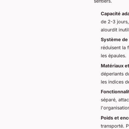
sentiers.
Capacité ad
de 2-3 jours
alourdit inut
Système de 
réduisent la
les épaules.
Matériaux et
déperlants d
les indices d
Fonctionnali
séparé, atta
l'organisation
Poids et e
transporté. 