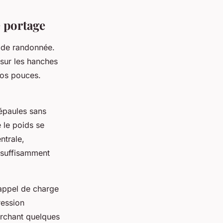
 portage
e de randonnée.
 sur les hanches
vos pouces.
épaules sans
 le poids se
ntrale,
 suffisamment
rappel de charge
ression
archant quelques