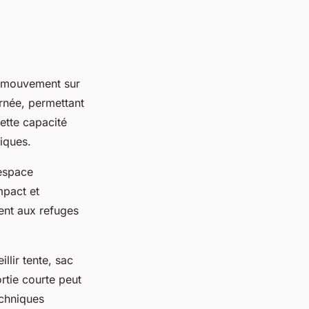
e mouvement sur
urnée, permettant
Cette capacité
niques.
'espace
mpact et
ent aux refuges
llir tente, sac
rtie courte peut
echniques