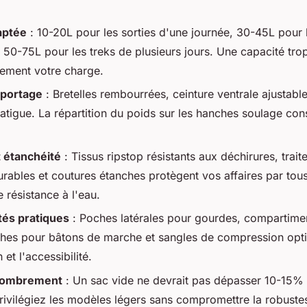
aptée
: 10-20L pour les sorties d'une journée, 30-45L pour
, 50-75L pour les treks de plusieurs jours. Une capacité tro
ilement votre charge.
portage
: Bretelles rembourrées, ceinture ventrale ajustable
 fatigue. La répartition du poids sur les hanches soulage co
 étanchéité
: Tissus ripstop résistants aux déchirures, trai
urables et coutures étanches protègent vos affaires par tous
e résistance à l'eau.
tés pratiques
: Poches latérales pour gourdes, compartimen
ches pour bâtons de marche et sangles de compression opt
 et l'accessibilité.
ncombrement
: Un sac vide ne devrait pas dépasser 10-15% 
Privilégiez les modèles légers sans compromettre la robuste