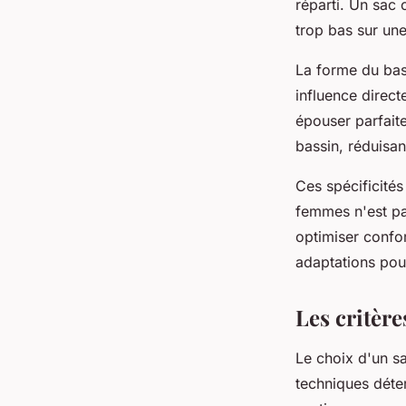
réparti. Un sac
trop bas sur un
La forme du bass
influence direct
épouser parfait
bassin, réduisant
Ces spécificité
femmes n'est pa
optimiser confo
adaptations pour
Les critèr
Le choix d'un sa
techniques déter