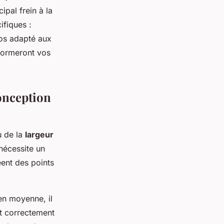
pal frein à la
ifiques :
dos adapté aux
sformeront vos
onception
u de la
largeur
nécessite un
éent des points
en moyenne, il
t correctement