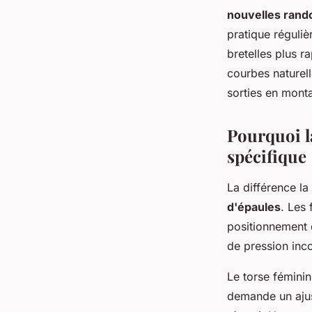
nouvelles ran
Alicia
•
2 décembre 2025
•
8 min de lecture
pratique réguli
bretelles plus 
courbes naturell
sorties en mont
Pourquoi 
spécifique
La différence l
d'épaules
. Les
positionnement d
de pression inc
Le torse féminin
demande un ajus