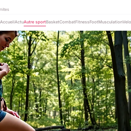
mites
Accueil
Actu
Autre sport
Basket
Combat
Fitness
Foot
Musculation
Vel