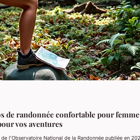
 femme : le
os de randonnée confortable pour femme 
 pour vos aventures
 main
 de l'Observatoire National de la Randonnée publiée en 20