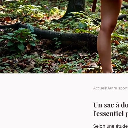
Accueil
›
Autre sport
AUTRE SPORT
Sac à dos randonnée
Un sac à d
l'essentiel
confort à portée de
Selon une étude