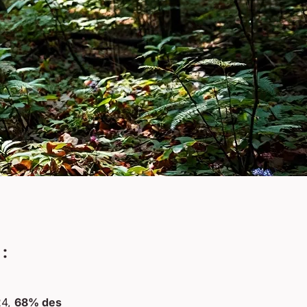
:
24,
68% des