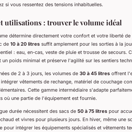
ez si vous ressentez des tensions inhabituelles.
t utilisations : trouver le volume idéal
ume détermine directement votre confort et votre liberté d
ac de
10 à 20 litres
suffit amplement pour les sorties à la jo
entiel : eau, en-cas, veste de pluie et trousse de secours. 
t un poids minimal et préserve l'agilité sur les sentiers tech
nées de 2 à 3 jours, les volumes de
30 à 45 litres
offrent l
 intégrer vêtements de rechange, matériel de couchage co
lémentaires. Cette gamme intermédiaire s'adapte parfaitem
 où une partie de l'équipement est fournie.
ngue durée nécessitent des sacs de
50 à 75 litres
pour accuei
chaud et vivres pour plusieurs jours. En hiver, même une so
e pour intégrer les équipements spécialisés et vêtements t