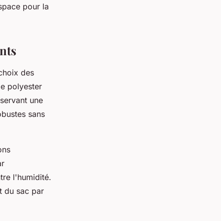
space pour la
ents
 choix des
e polyester
nservant une
obustes sans
ons
ar
re l'humidité.
t du sac par