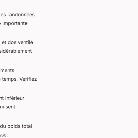
 les randonnées
p importante
 et dos ventilé
nsidérablement
tements
 temps. Vérifiez
t inférieur
imisent
du poids total
sse.