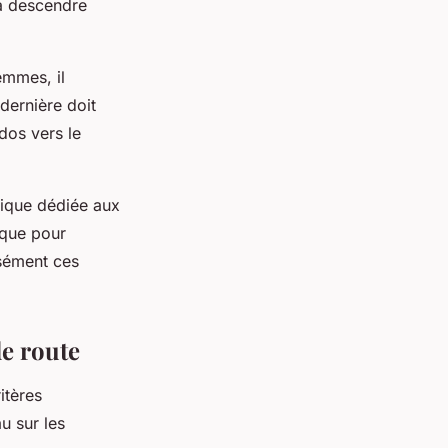
à descendre
emmes, il
 dernière doit
dos vers le
ique dédiée aux
ique pour
sément ces
de route
itères
u sur les