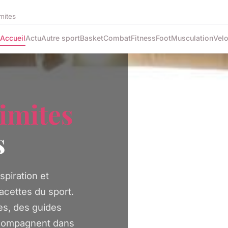
mites
Accueil
Actu
Autre sport
Basket
Combat
Fitness
Foot
Musculation
Vel
limites
s
spiration et
acettes du sport.
s, des guides
accompagnent dans